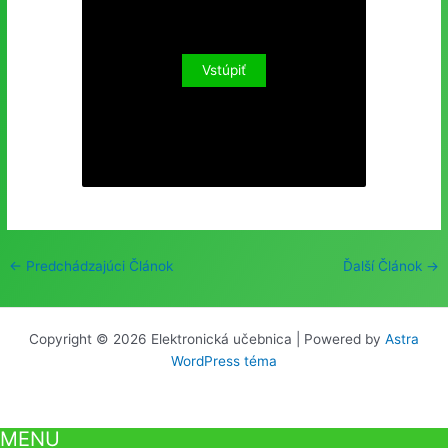
Post
←
Predchádzajúci Článok
Ďalší Článok
→
navigation
Copyright © 2026 Elektronická učebnica | Powered by
Astra
WordPress téma
MENU