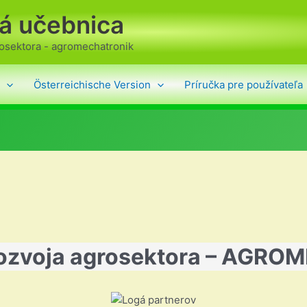
ká učebnica
rosektora - agromechatronik
Österreichische Version
Príručka pre používateľa
 rozvoja agrosektora – AGR