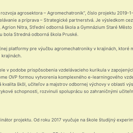
 rozvoja agrosektora – Agromechatronik“, číslo projektu 2019
ávanie a príprava – Strategické partnerstvá. Je výsledkom cez
, Agrion Nitra, Střední odborná škola a Gymnázium Staré Měst
u bola Stredná odborná škola Pruské.
čnej platformy pre výučbu agromechatroniky v krajinách, ktoré 
 krajinách.
iele v podobe prispôsobenia vzdelávacieho kurikula v zapojenýc
éme OVP formou vytvorenia komplexného e-learningového vzde
 kvalita škôl, učiteľov a majstrov odbornej výchovy v oblasti vý
azykové schopnosti, rozvinuli spoluprácu so zahraničnými učiteľ
inátor projektu. Od roku 2017 vyučuje na škole študijný exper