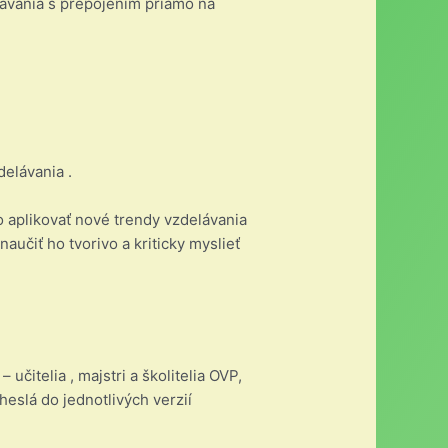
ávania s prepojením priamo na
elávania .
o aplikovať nové trendy vzdelávania
učiť ho tvorivo a kriticky myslieť
učitelia , majstri a školitelia OVP,
heslá do jednotlivých verzií