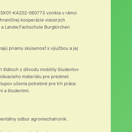
-1-SK01-KA202-060773 vznikla v rámci
hraničnej kooperácie viacerých
o a Landw.Fachschule Burgkirchen
majú priamu skúsenosť s výučbou a jej
h štátoch z dôvodu mobility študentov
lávacieho materiálu pre predmet
stupov učenia potrebné pre trh práce.
mi a študentmi.
imentálny odbor agromechatronik.