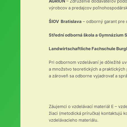
AGRION
– Združenie dodávateľov pôdo
výrobcov a predajcov poľnohospodársk
ŠIOV Bratislava
– odborný garant pre 
Střední odborná škola a Gymnázium 
Landwirtschaftliche Fachschule Burg
Pri odbornom vzdelávaní je dôležité uv
a množstvo teoretických a praktických 
a zároveň sa odborne vyjadrovať a spr
Záujemci o vzdelávací materiál E – vzdel
žiaci (metodická príručka) kontaktujú 
vzdelávacieho materiálu.