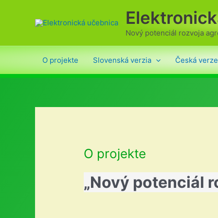
Preskočiť
Elektronic
na
obsah
Nový potenciál rozvoja ag
O projekte
Slovenská verzia
Česká verze
O projekte
„Nový potenciál