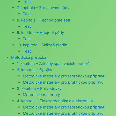
Test
7. kapitola – Zpracování půdy
Test
8. kapitola – Technologie setí
Test
9. kapitola – Hnojení půdy
Test
10. kapitola – Sklizeň plodin
Test
Metodická příručka
1. kapitola – Základy spalovacích motorů
2. kapitola – Spojky
Metodické materiály pro teoretickou přípravu
Metodické materiály pro praktickou přípravu
3. kapitola – Převodovky
Metodické materiály
4. kapitola – Elektrotechnika a elektronika
Metodické materiály pro teoretickou přípravu
Metodické materiály pro praktickou přípravu