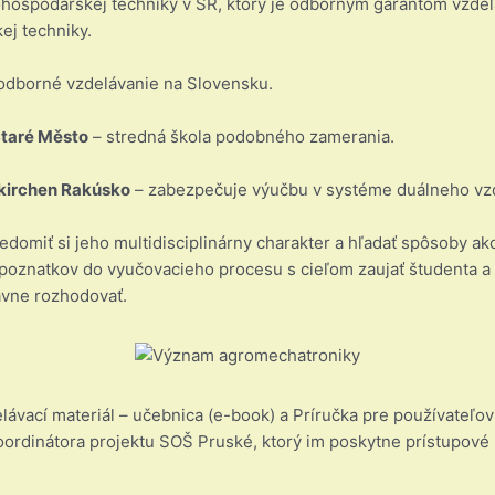
hospodárskej techniky v SR, ktorý je odborným garantom vzdel
ej techniky.
odborné vzdelávanie na Slovensku.
Staré Město
– stredná škola podobného zamerania.
kirchen Rakúsko
– zabezpečuje výučbu v systéme duálneho vzd
edomiť si jeho multidisciplinárny charakter a hľadať spôsoby ak
poznatkov do vyučovacieho procesu s cieľom zaujať študenta a na
ávne rozhodovať.
ávací materiál – učebnica (e-book) a Príručka pre používateľov – 
koordinátora projektu SOŠ Pruské, ktorý im poskytne prístupové 