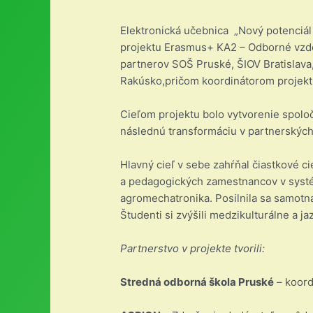
Elektronická učebnica „Nový potenciál
projektu Erasmus+ KA2 – Odborné vzdel
partnerov SOŠ Pruské, ŠIOV Bratislava
Rakúsko,pričom koordinátorom projekt
Cieľom projektu bolo vytvorenie spolo
následnú transformáciu v partnerských
Hlavný cieľ v sebe zahŕňal čiastkové c
a pedagogických zamestnancov v syst
agromechatronika. Posilnila sa samotná
Študenti si zvýšili medzikulturálne a j
Partnerstvo v projekte tvorili:
Stredná odborná škola Pruské
– koord