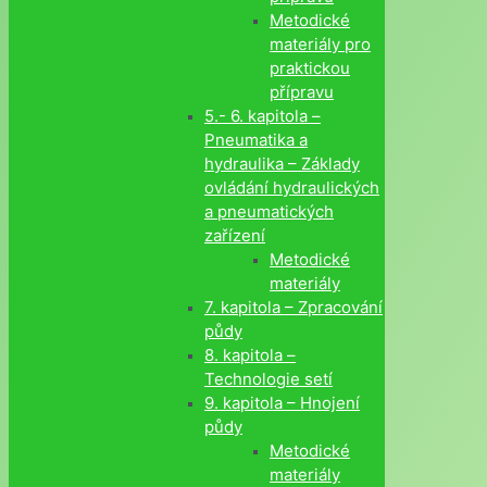
Metodické
materiály pro
praktickou
přípravu
5.- 6. kapitola –
Pneumatika a
hydraulika – Základy
ovládání hydraulických
a pneumatických
zařízení
Metodické
materiály
7. kapitola – Zpracování
půdy
8. kapitola –
Technologie setí
9. kapitola – Hnojení
půdy
Metodické
materiály