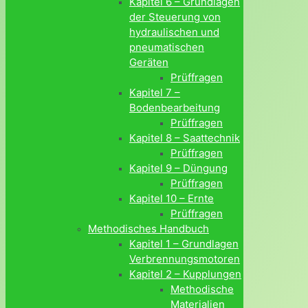
Kapitel 6 – Grundlagen
der Steuerung von
hydraulischen und
pneumatischen
Geräten
Prüffragen
Kapitel 7 –
Bodenbearbeitung
Prüffragen
Kapitel 8 – Saattechnik
Prüffragen
Kapitel 9 – Düngung
Prüffragen
Kapitel 10 – Ernte
Prüffragen
Methodisches Handbuch
Kapitel 1 – Grundlagen
Verbrennungsmotoren
Kapitel 2 – Kupplungen
Methodische
Materialien