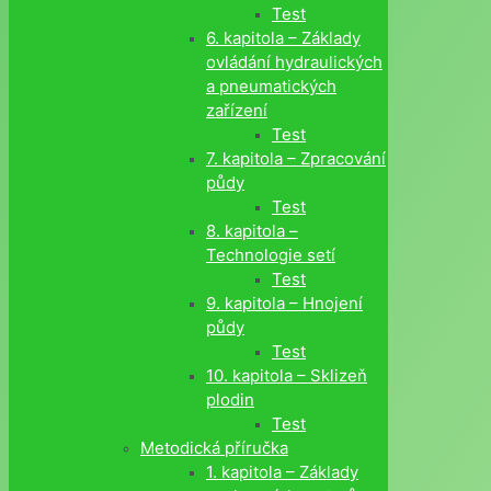
Test
6. kapitola – Základy
ovládání hydraulických
a pneumatických
zařízení
Test
7. kapitola – Zpracování
půdy
Test
8. kapitola –
Technologie setí
Test
9. kapitola – Hnojení
půdy
Test
10. kapitola – Sklizeň
plodin
Test
Metodická příručka
1. kapitola – Základy