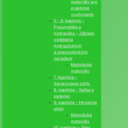
materiály pre
praktické
vyučovanie
5.- 6. kapitola –
Pneumatika a
hydraulika – Základy
ovládania
hydraulických
a pneumatických
zariadení
Metodické
materiály
7. kapitola –
Spracovanie pôdy
8. kapitola – Sejba a
sadenie
9. kapitola – Hnojenie
pôdy
Metodické
materiály
10. kapitola – Zber