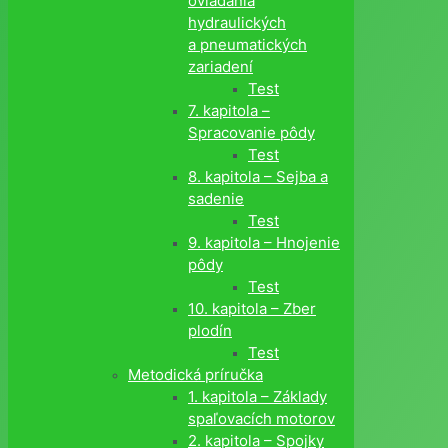
ovládania
hydraulických
a pneumatických
zariadení
Test
7. kapitola –
Spracovanie pôdy
Test
8. kapitola – Sejba a
sadenie
Test
9. kapitola – Hnojenie
pôdy
Test
10. kapitola – Zber
plodín
Test
Metodická príručka
1. kapitola – Základy
spaľovacích motorov
2. kapitola – Spojky