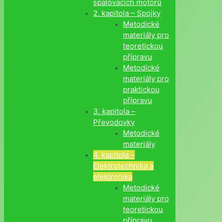
spalovacích motorů
2. kapitola – Spojky
Metodické
materiály pro
teoretickou
přípravu
Metodické
materiály pro
praktickou
přípravu
3. kapitola –
Převodovky
Metodické
materiály
4. kapitola –
Elektrotechnika a
elektronika
Metodické
materiály pro
teoretickou
přípravu