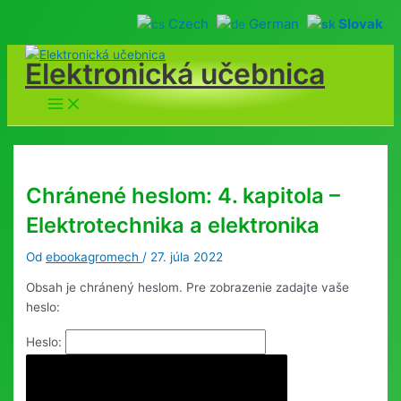
Czech
German
Slovak
Preskočiť
Elektronická učebnica
na
obsah
Main
Menu
Chránené heslom: 4. kapitola –
Elektrotechnika a elektronika
Od
ebookagromech
/
27. júla 2022
Obsah je chránený heslom. Pre zobrazenie zadajte vaše
heslo:
Heslo: