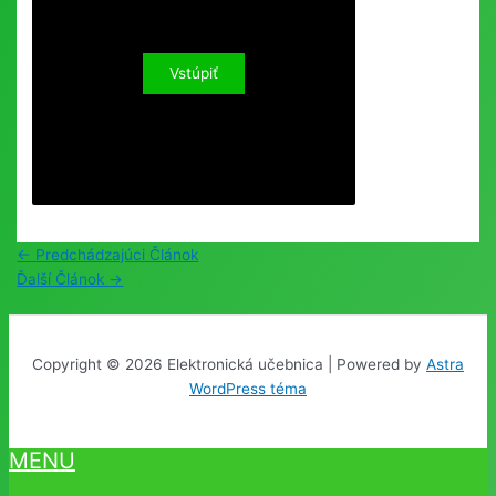
Post
←
Predchádzajúci Článok
navigation
Ďalší Článok
→
Copyright © 2026 Elektronická učebnica | Powered by
Astra
WordPress téma
MENU