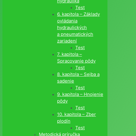
hydraulika
Test
6. kapitola – Základy
ovládania
hydraulických
a pneumatických
zariadení
Test
7. kapitola –
Spracovanie pôdy
Test
8. kapitola – Sejba a
sadenie
Test
9. kapitola – Hnojenie
pôdy
Test
10. kapitola – Zber
plodín
Test
Metodická príručka