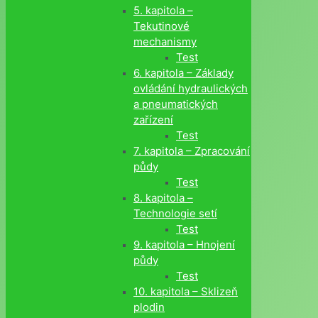
5. kapitola –
Tekutinové
mechanismy
Test
6. kapitola – Základy
ovládání hydraulických
a pneumatických
zařízení
Test
7. kapitola – Zpracování
půdy
Test
8. kapitola –
Technologie setí
Test
9. kapitola – Hnojení
půdy
Test
10. kapitola – Sklizeň
plodin