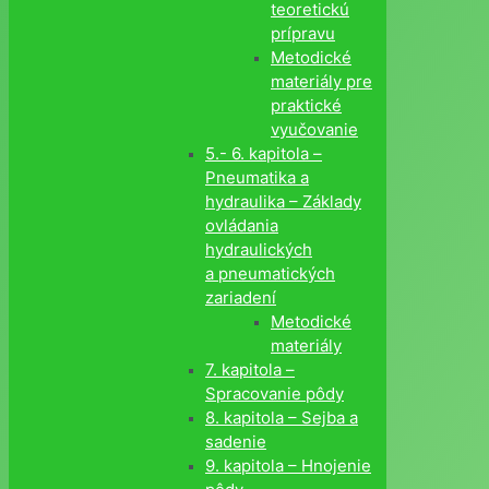
teoretickú
prípravu
Metodické
materiály pre
praktické
vyučovanie
5.- 6. kapitola –
Pneumatika a
hydraulika – Základy
ovládania
hydraulických
a pneumatických
zariadení
Metodické
materiály
7. kapitola –
Spracovanie pôdy
8. kapitola – Sejba a
sadenie
9. kapitola – Hnojenie