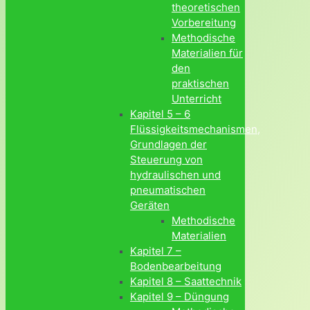
theoretischen
Vorbereitung
Methodische
Materialien für
den
praktischen
Unterricht
Kapitel 5 – 6
Flüssigkeitsmechanismen,
Grundlagen der
Steuerung von
hydraulischen und
pneumatischen
Geräten
Methodische
Materialien
Kapitel 7 –
Bodenbearbeitung
Kapitel 8 – Saattechnik
Kapitel 9 – Düngung