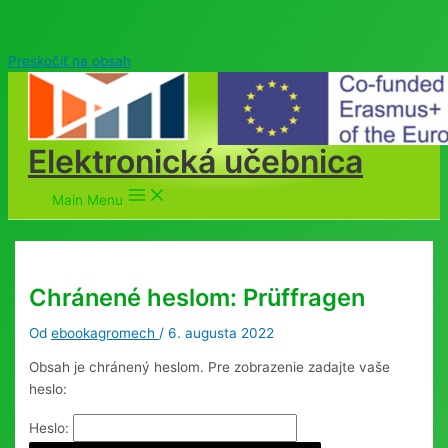
Preskočiť na obsah
Elektronická učebnica
Main Menu
Chránené heslom: Prüffragen
Od
ebookagromech
/
6. augusta 2022
Obsah je chránený heslom. Pre zobrazenie zadajte vaše
heslo:
Heslo: