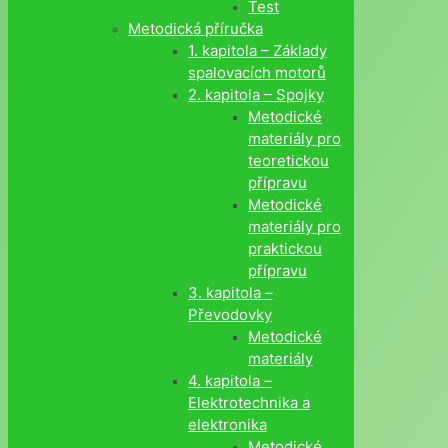
Test
Metodická příručka
1. kapitola – Základy
spalovacích motorů
2. kapitola – Spojky
Metodické
materiály pro
teoretickou
přípravu
Metodické
materiály pro
praktickou
přípravu
3. kapitola –
Převodovky
Metodické
materiály
4. kapitola –
Elektrotechnika a
elektronika
Metodické