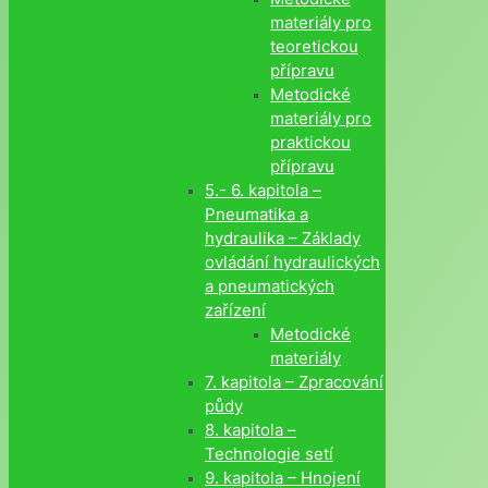
materiály pro
teoretickou
přípravu
Metodické
materiály pro
praktickou
přípravu
5.- 6. kapitola –
Pneumatika a
hydraulika – Základy
ovládání hydraulických
a pneumatických
zařízení
Metodické
materiály
7. kapitola – Zpracování
půdy
8. kapitola –
Technologie setí
9. kapitola – Hnojení