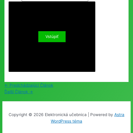
Post
←
Predchádzajúci Článok
navigation
Ďalší Článok
→
Copyright © 2026 Elektronická učebnica | Powered by
Astra
WordPress téma