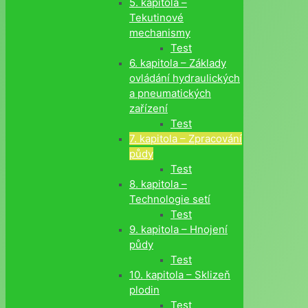
5. kapitola –
Tekutinové
mechanismy
Test
6. kapitola – Základy
ovládání hydraulických
a pneumatických
zařízení
Test
7. kapitola – Zpracování
půdy
Test
8. kapitola –
Technologie setí
Test
9. kapitola – Hnojení
půdy
Test
10. kapitola – Sklizeň
plodin
Test