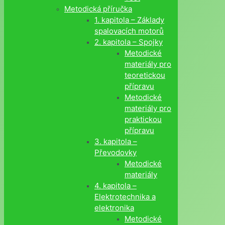
Metodická příručka
1. kapitola – Základy
spalovacích motorů
2. kapitola – Spojky
Metodické
materiály pro
teoretickou
přípravu
Metodické
materiály pro
praktickou
přípravu
3. kapitola –
Převodovky
Metodické
materiály
4. kapitola –
Elektrotechnika a
elektronika
Metodické