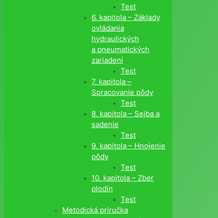
Test
6. kapitola – Základy
ovládania
hydraulických
a pneumatických
zariadení
Test
7. kapitola –
Spracovanie pôdy
Test
8. kapitola – Sejba a
sadenie
Test
9. kapitola – Hnojenie
pôdy
Test
10. kapitola – Zber
plodín
Test
Metodická príručka