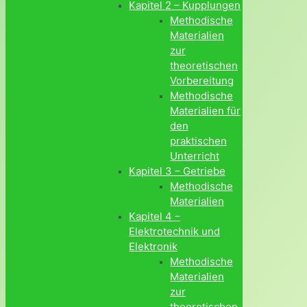
Kapitel 2 – Kupplungen
Methodische
Materialien
zur
theoretischen
Vorbereitung
Methodische
Materialien für
den
praktischen
Unterricht
Kapitel 3 – Getriebe
Methodische
Materialien
Kapitel 4 –
Elektrotechnik und
Elektronik
Methodische
Materialien
zur
theoretischen