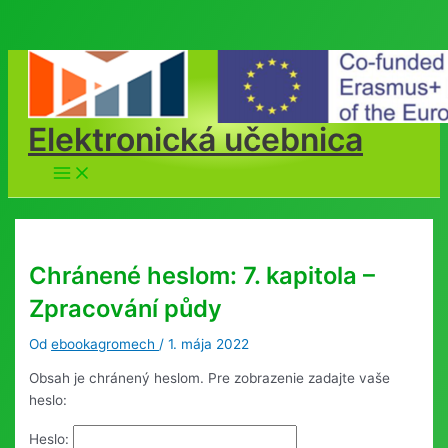
Preskočiť
na
obsah
Elektronická učebnica
Main
Menu
Chránené heslom: 7. kapitola –
Zpracování půdy
Od
ebookagromech
/
1. mája 2022
Obsah je chránený heslom. Pre zobrazenie zadajte vaše
heslo:
Heslo: