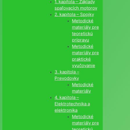
1. kapitola – Základy
spaľovacích motorov
2. kapitola – Spojky
Metodické
materiály pre
teoretickú
prípravu
Metodické
materiály pre
praktické
vyučovanie
3. kapitola –
Prevodovky
Metodické
materiály
4. kapitola –
Elektrotechnika a
elektronika
Metodické
materiály pre
teoretickú