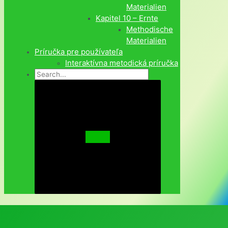
Materialien
Kapitel 10 – Ernte
Methodische
Materialien
Príručka pre používateľa
Interaktívna metodická príručka