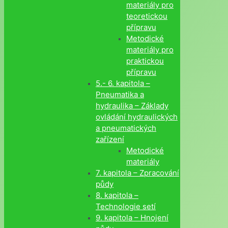
materiály pro
teoretickou
přípravu
Metodické
materiály pro
praktickou
přípravu
5.- 6. kapitola –
Pneumatika a
hydraulika – Základy
ovládání hydraulických
a pneumatických
zařízení
Metodické
materiály
7. kapitola – Zpracování
půdy
8. kapitola –
Technologie setí
9. kapitola – Hnojení