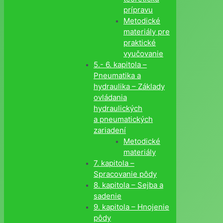
prípravu
Metodické
materiály pre
praktické
vyučovanie
5.- 6. kapitola –
Pneumatika a
hydraulika – Základy
ovládania
hydraulických
a pneumatických
zariadení
Metodické
materiály
7. kapitola –
Spracovanie pôdy
8. kapitola – Sejba a
sadenie
9. kapitola – Hnojenie
pôdy