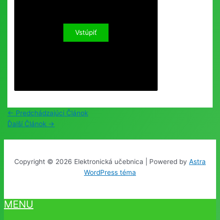
Post
←
Predchádzajúci Článok
navigation
Ďalší Článok
→
Copyright © 2026 Elektronická učebnica | Powered by
Astra
WordPress téma
MENU