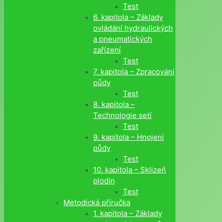
Test
6. kapitola – Základy
ovládání hydraulických
a pneumatických
zařízení
Test
7. kapitola – Zpracování
půdy
Test
8. kapitola –
Technologie setí
Test
9. kapitola – Hnojení
půdy
Test
10. kapitola – Sklizeň
plodin
Test
Metodická příručka
1. kapitola – Základy