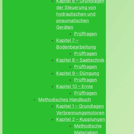
Kapitel 6 – Grundlagen
der Steuerung von
hydraulischen und
pneumatischen
Geräten
Prüffragen
Kapitel 7 –
Bodenbearbeitung
Prüffragen
Kapitel 8 – Saattechnik
Prüffragen
Kapitel 9 – Düngung
Prüffragen
Kapitel 10 – Ernte
Prüffragen
Methodisches Handbuch
Kapitel 1 – Grundlagen
Verbrennungsmotoren
Kapitel 2 – Kupplungen
Methodische
Materialien