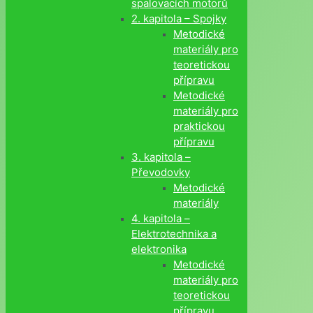
spalovacích motorů
2. kapitola – Spojky
Metodické
materiály pro
teoretickou
přípravu
Metodické
materiály pro
praktickou
přípravu
3. kapitola –
Převodovky
Metodické
materiály
4. kapitola –
Elektrotechnika a
elektronika
Metodické
materiály pro
teoretickou
přípravu