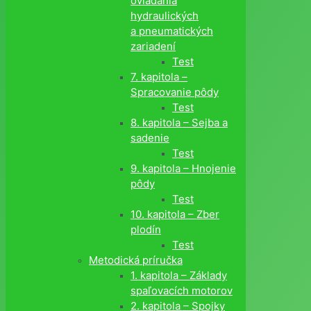
ovládania
hydraulických
a pneumatických
zariadení
Test
7. kapitola –
Spracovanie pôdy
Test
8. kapitola – Sejba a
sadenie
Test
9. kapitola – Hnojenie
pôdy
Test
10. kapitola – Zber
plodín
Test
Metodická príručka
1. kapitola – Základy
spaľovacích motorov
2. kapitola – Spojky