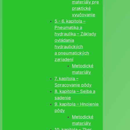
materiály pre
praktické
vyučovanie
5.- 6. kapitola –
Pneumatika a
hydraulika – Základy
ovládania
hydraulických
a pneumatických
zariadení
Metodické
materiály
7. kapitola –
Spracovanie pôdy
8. kapitola – Sejba a
sadenie
9. kapitola – Hnojenie
pôdy
Metodické
materiály
10. kapitola – Zber