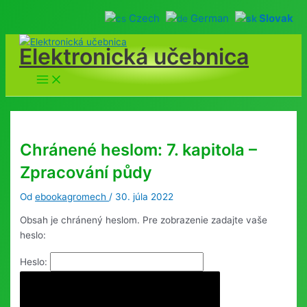
Czech
German
Slovak
Preskočiť
Elektronická učebnica
na
obsah
Main
Menu
Chránené heslom: 7. kapitola –
Zpracování půdy
Od
ebookagromech
/
30. júla 2022
Obsah je chránený heslom. Pre zobrazenie zadajte vaše
heslo:
Heslo: