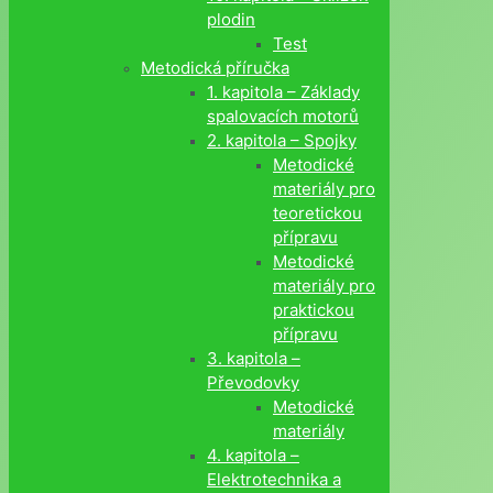
plodin
Test
Metodická příručka
1. kapitola – Základy
spalovacích motorů
2. kapitola – Spojky
Metodické
materiály pro
teoretickou
přípravu
Metodické
materiály pro
praktickou
přípravu
3. kapitola –
Převodovky
Metodické
materiály
4. kapitola –
Elektrotechnika a