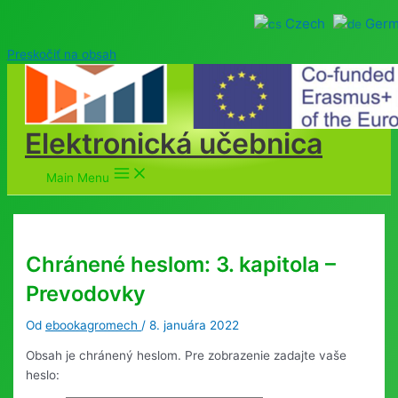
Czech
Ger
Preskočiť na obsah
Elektronická učebnica
Main Menu
Chránené heslom: 3. kapitola –
Prevodovky
Od
ebookagromech
/
8. januára 2022
Obsah je chránený heslom. Pre zobrazenie zadajte vaše
heslo: