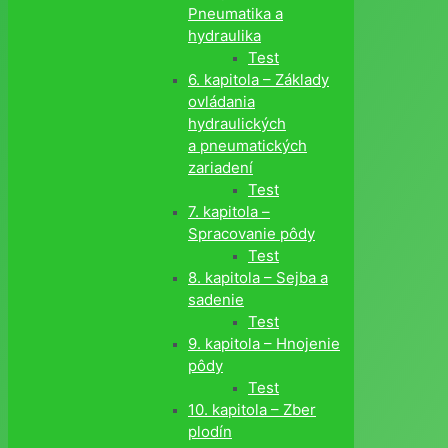
Pneumatika a
hydraulika
Test
6. kapitola – Základy
ovládania
hydraulických
a pneumatických
zariadení
Test
7. kapitola –
Spracovanie pôdy
Test
8. kapitola – Sejba a
sadenie
Test
9. kapitola – Hnojenie
pôdy
Test
10. kapitola – Zber
plodín