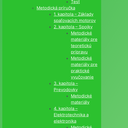
Test
Metodická príručka
1. kapitola – Základy
spaľovacích motorov
2. kapitola – Spojky
Metodické
materiály pre
teoretickú
prípravu
Metodické
materiály pre
praktické
vyučovanie
3. kapitola –
Prevodovky
Metodické
materiály
4. kapitola –
Elektrotechnika a
elektronika
Metodické