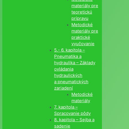
materiály pre
teoretickú
prípravu
Metodické
materiály pre
praktické
vyučovanie
5.- 6. kapitola –
Pneumatika a
hydraulika – Základy
ovládania
hydraulických
a pneumatických
zariadení
Metodické
materiály
7. kapitola –
Spracovanie pôdy
8. kapitola – Sejba a
sadenie