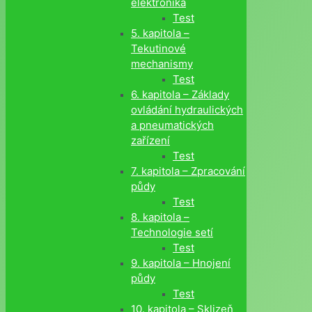
elektronika
Test
5. kapitola –
Tekutinové
mechanismy
Test
6. kapitola – Základy
ovládání hydraulických
a pneumatických
zařízení
Test
7. kapitola – Zpracování
půdy
Test
8. kapitola –
Technologie setí
Test
9. kapitola – Hnojení
půdy
Test
10. kapitola – Sklizeň