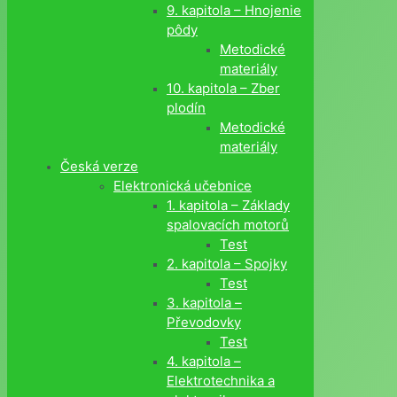
9. kapitola – Hnojenie
pôdy
Metodické
materiály
10. kapitola – Zber
plodín
Metodické
materiály
Česká verze
Elektronická učebnice
1. kapitola – Základy
spalovacích motorů
Test
2. kapitola – Spojky
Test
3. kapitola –
Převodovky
Test
4. kapitola –
Elektrotechnika a