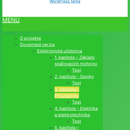
WordPress téma
MENU
O projekte
Slovenská verzia
Elektronická učebnica
1. kapitola – Základy
spaľovacích motorov
Test
2. kapitola – Spojky
Test
3. kapitola –
Prevodovky
Test
4. kapitola – Elektrika
a elektrotechnika
Test
5. kapitola –