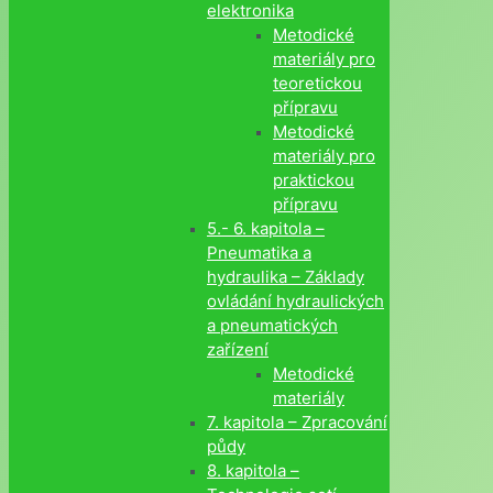
elektronika
Metodické
materiály pro
teoretickou
přípravu
Metodické
materiály pro
praktickou
přípravu
5.- 6. kapitola –
Pneumatika a
hydraulika – Základy
ovládání hydraulických
a pneumatických
zařízení
Metodické
materiály
7. kapitola – Zpracování
půdy
8. kapitola –