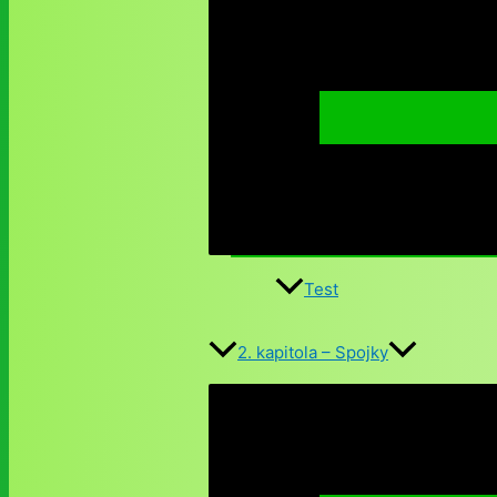
Test
2. kapitola – Spojky