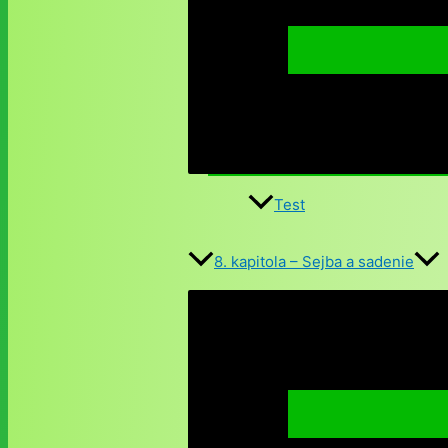
Test
8. kapitola – Sejba a sadenie