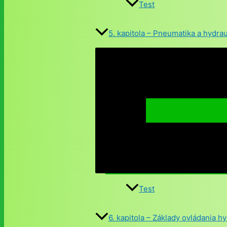
Test
5. kapitola – Pneumatika a hydrau
Test
6. kapitola – Základy ovládania 