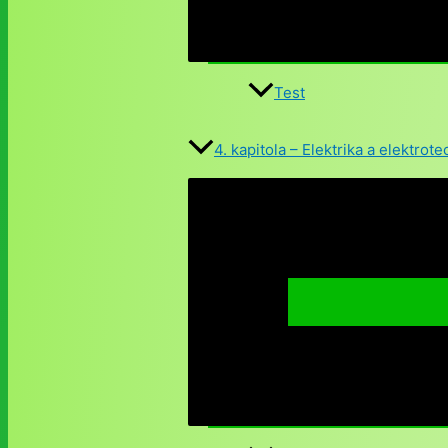
Test
4. kapitola – Elektrika a elektrot