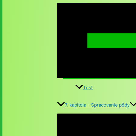
Test
7. kapitola – Spracovanie pôdy