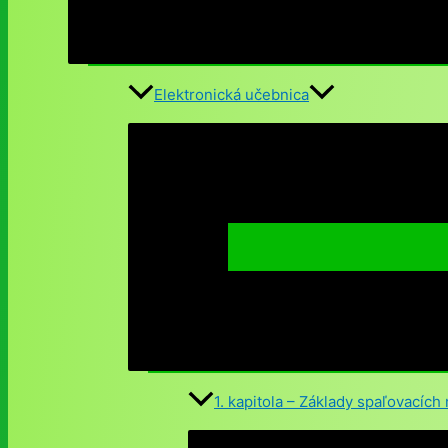
Elektronická učebnica
1. kapitola – Základy spaľovacích