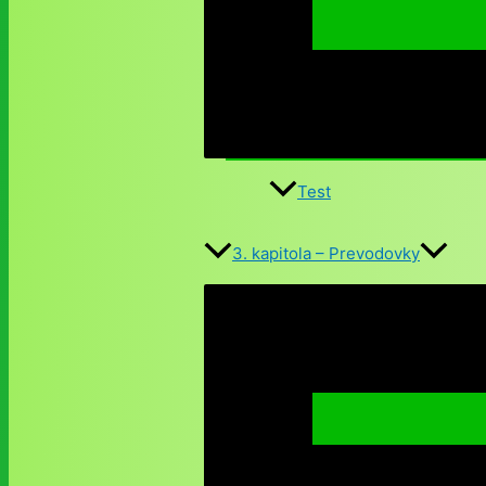
Test
3. kapitola – Prevodovky