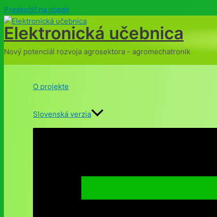
Preskočiť na obsah
Elektronická učebnica
Nový potenciál rozvoja agrosektora - agromechatronik
O projekte
Slovenská verzia