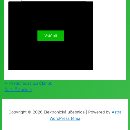
Post
←
Predchádzajúci Článok
navigation
Ďalší Článok
→
Copyright © 2026 Elektronická učebnica | Powered by
Astra
WordPress téma