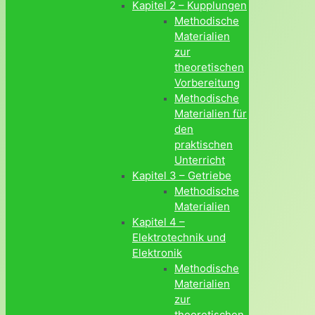
Kapitel 2 – Kupplungen
Methodische
Materialien
zur
theoretischen
Vorbereitung
Methodische
Materialien für
den
praktischen
Unterricht
Kapitel 3 – Getriebe
Methodische
Materialien
Kapitel 4 –
Elektrotechnik und
Elektronik
Methodische
Materialien
zur
theoretischen