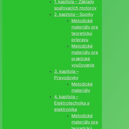
1. kapitola – Základy
spaľovacích motorov
2. kapitola – Spojky
Metodické
materiály pre
teoretickú
prípravu
Metodické
materiály pre
praktické
vyučovanie
3. kapitola –
Prevodovky
Metodické
materiály
4. kapitola –
Elektrotechnika a
elektronika
Metodické
materiály pre
teoretickú