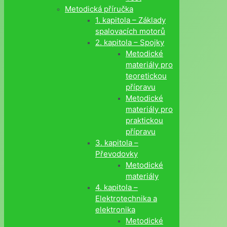
Metodická příručka
1. kapitola – Základy
spalovacích motorů
2. kapitola – Spojky
Metodické
materiály pro
teoretickou
přípravu
Metodické
materiály pro
praktickou
přípravu
3. kapitola –
Převodovky
Metodické
materiály
4. kapitola –
Elektrotechnika a
elektronika
Metodické