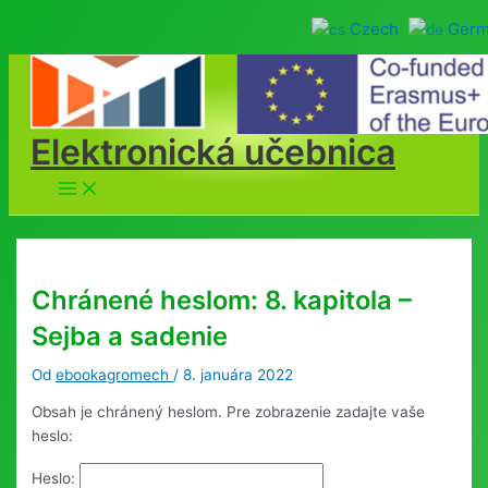
Czech
Ger
Preskočiť
na
obsah
Elektronická učebnica
Main
Menu
Chránené heslom: 8. kapitola –
Sejba a sadenie
Od
ebookagromech
/
8. januára 2022
Obsah je chránený heslom. Pre zobrazenie zadajte vaše
heslo:
Heslo: