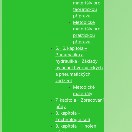
materiály pro
teoretickou
přípravu
Metodické
materiály pro
praktickou
přípravu
5.- 6. kapitola –
Pneumatika a
hydraulika – Základy
ovládání hydraulických
a pneumatických
zařízení
Metodické
materiály
7. kapitola – Zpracování
půdy
8. kapitola –
Technologie setí
9. kapitola – Hnojení