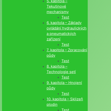
5. kapitola –
Tekutinové
mechanismy
Test
6. kapitola – Základy
ovládání hydraulických
a pneumatických
zařízení
Test
7. kapitola – Zpracování
půdy
Test
8. kapitola –
Technologie setí
Test
9. kapitola – Hnojení
půdy
Test
10. kapitola – Sklizeň
plodin
Test