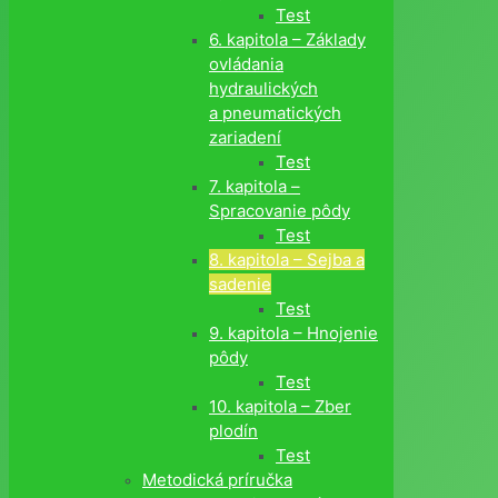
Test
6. kapitola – Základy
ovládania
hydraulických
a pneumatických
zariadení
Test
7. kapitola –
Spracovanie pôdy
Test
8. kapitola – Sejba a
sadenie
Test
9. kapitola – Hnojenie
pôdy
Test
10. kapitola – Zber
plodín
Test
Metodická príručka