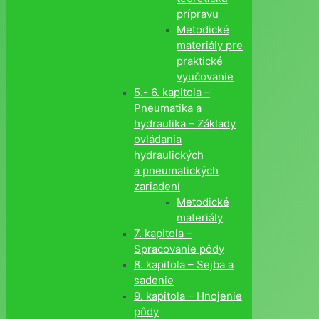
prípravu
Metodické
materiály pre
praktické
vyučovanie
5.- 6. kapitola –
Pneumatika a
hydraulika – Základy
ovládania
hydraulických
a pneumatických
zariadení
Metodické
materiály
7. kapitola –
Spracovanie pôdy
8. kapitola – Sejba a
sadenie
9. kapitola – Hnojenie
pôdy