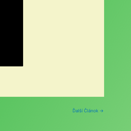
Ďalší Článok
→