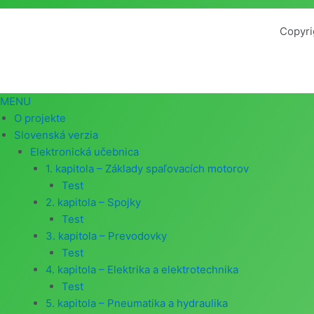
Copyri
MENU
O projekte
Slovenská verzia
Elektronická učebnica
1. kapitola – Základy spaľovacích motorov
Test
2. kapitola – Spojky
Test
3. kapitola – Prevodovky
Test
4. kapitola – Elektrika a elektrotechnika
Test
5. kapitola – Pneumatika a hydraulika