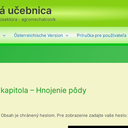
ká učebnica
rosektora - agromechatronik
Österreichische Version
Príručka pre používateľa
kapitola – Hnojenie pôdy
Obsah je chránený heslom. Pre zobrazenie zadajte vaše heslo: