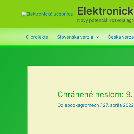
Preskočiť
Elektronic
na
obsah
Nový potenciál rozvoja ag
O projekte
Slovenská verzia
Česká verze
Chránené heslom: 9. 
Od
ebookagromech
/
27. apríla 2022